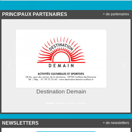
PRINCIPAUX PARTENAIRES
+ de partenaires
Précedent
Suiv
Crédit Mutuel
NEWSLETTERS
+ de newsletters