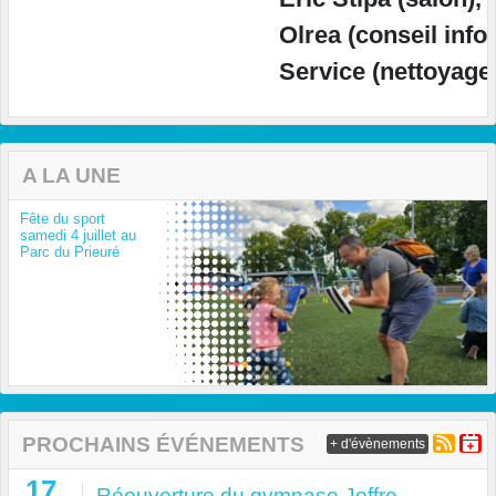
Olrea (conseil infor
Service (nettoyage).
A LA UNE
Fête du sport
samedi 4 juillet au
Parc du Prieuré
Previous
Next
PROCHAINS ÉVÉNEMENTS
+ d'évènements
17
Réouverture du gymnase Joffre