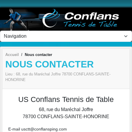
Panneau de gestion des cookies
Accueil
Nous contacter
NOUS CONTACTER
Lieu :
68, rue du Maréchal Joffre
78700
CONFLANS-SAINTE-
HONORINE
US Conflans Tennis de Table
68, rue du Maréchal Joffre
78700
CONFLANS-SAINTE-HONORINE
E-mail usctt@conflansping.com