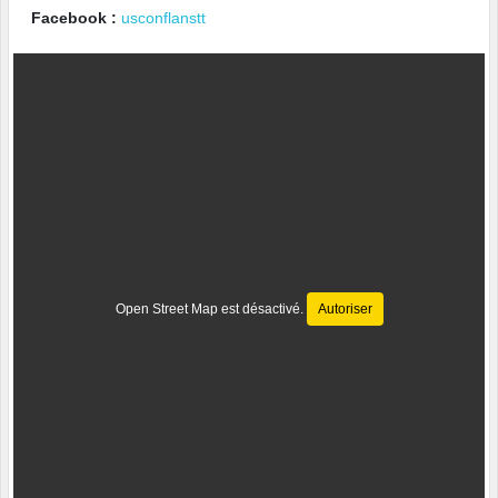
Facebook :
usconflanstt
Open Street Map est désactivé.
Autoriser