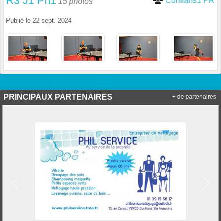
R3 J1 Ph1
Conflans1 PR
15 photos
Publié le
22 sept. 2024
PRINCIPAUX PARTENAIRES
+ de partenaires
Précedent
Suiv