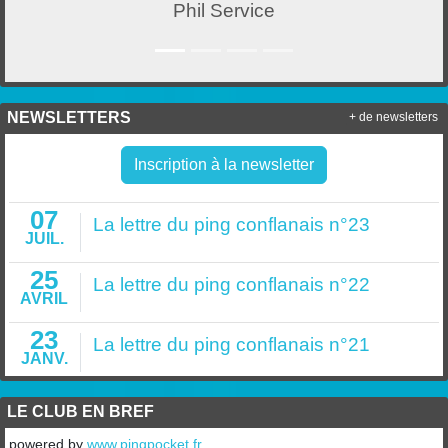
Phil Service
NEWSLETTERS
+ de newsletters
Inscription à la newsletter
07
La lettre du ping conflanais n°23
JUIL.
25
La lettre du ping conflanais n°22
AVRIL
23
La lettre du ping conflanais n°21
JANV.
LE CLUB EN BREF
powered by
www.pingpocket.fr