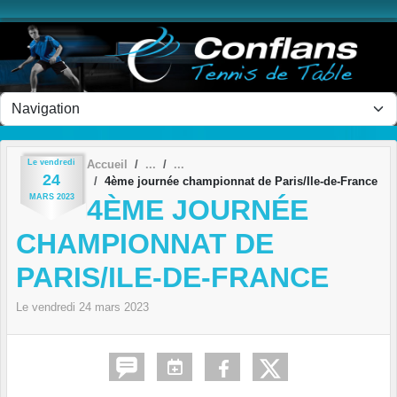
Panneau de gestion des cookies
Le
vendredi
Accueil
24
4ème journée championnat de Paris/Ile-de-France
MARS
2023
4ÈME JOURNÉE
CHAMPIONNAT DE
PARIS/ILE-DE-FRANCE
Le
vendredi
24
mars
2023