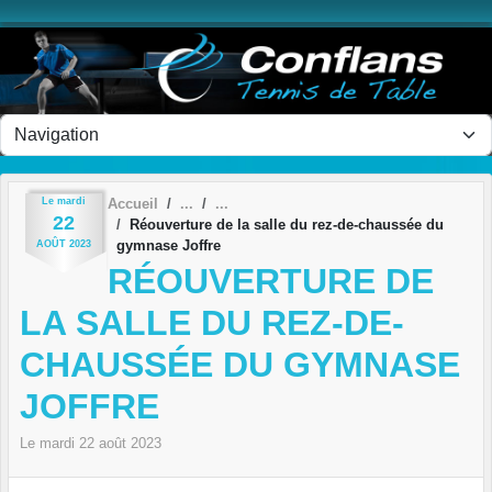
Panneau de gestion des cookies
Le
mardi
Accueil
22
Réouverture de la salle du rez-de-chaussée du
gymnase Joffre
AOÛT
2023
RÉOUVERTURE DE
LA SALLE DU REZ-DE-
CHAUSSÉE DU GYMNASE
JOFFRE
Le
mardi
22
août
2023