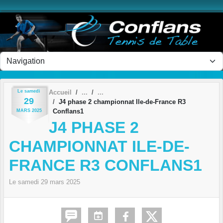
Panneau de gestion des cookies
Le
samedi
Accueil
29
J4 phase 2 championnat Ile-de-France R3
Conflans1
MARS
2025
J4 PHASE 2
CHAMPIONNAT ILE-DE-
FRANCE R3 CONFLANS1
Le
samedi
29
mars
2025