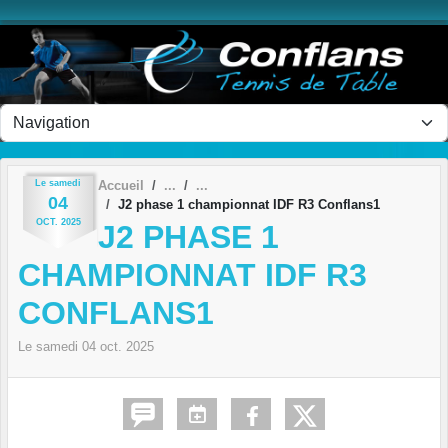
Panneau de gestion des cookies
Le
samedi
Accueil
04
J2 phase 1 championnat IDF R3 Conflans1
OCT.
2025
J2 PHASE 1
CHAMPIONNAT IDF R3
CONFLANS1
Le
samedi
04
oct.
2025