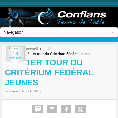
Panneau de gestion des cookies
Le
samedi
Accueil
18
1er tour du Critérium Fédéral jeunes
OCT.
2025
1ER TOUR DU
CRITÉRIUM FÉDÉRAL
JEUNES
Le
samedi
18
oct.
2025