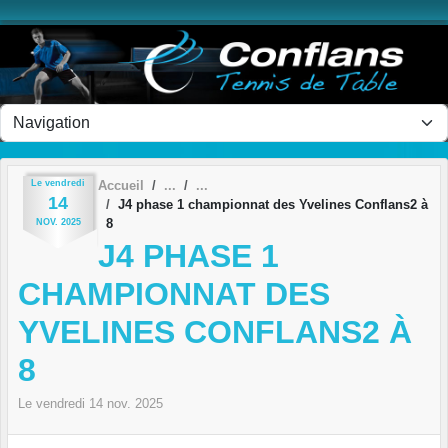
Panneau de gestion des cookies
Le
vendredi
Accueil
14
J4 phase 1 championnat des Yvelines Conflans2 à
8
NOV.
2025
J4 PHASE 1
CHAMPIONNAT DES
YVELINES CONFLANS2 À
8
Le
vendredi
14
nov.
2025