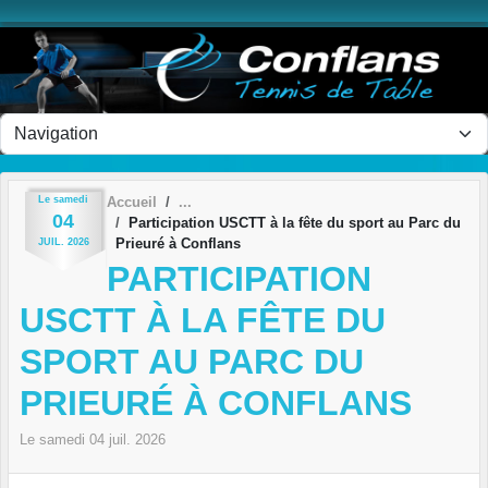
Panneau de gestion des cookies
Le
samedi
Accueil
04
Participation USCTT à la fête du sport au Parc du
Prieuré à Conflans
JUIL.
2026
PARTICIPATION
USCTT À LA FÊTE DU
SPORT AU PARC DU
PRIEURÉ À CONFLANS
Le
samedi
04
juil.
2026