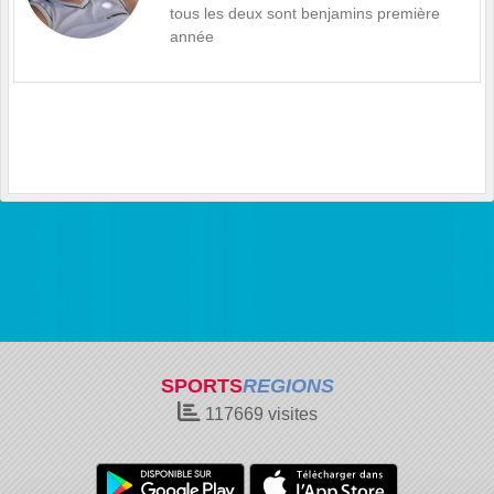
tous les deux sont benjamins première
année
SPORTS
REGIONS
117669
visites